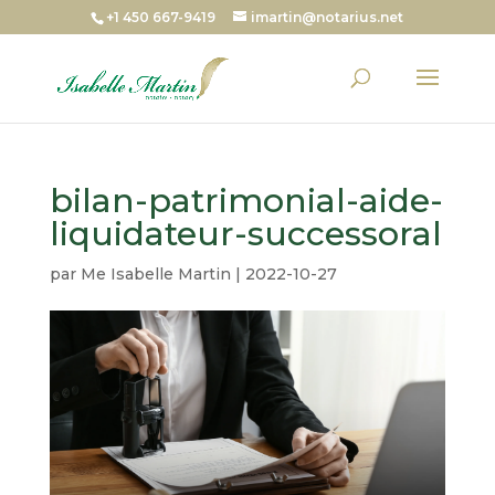
+1 450 667-9419
imartin@notarius.net
bilan-patrimonial-aide-
liquidateur-successoral
par
Me Isabelle Martin
|
2022-10-27