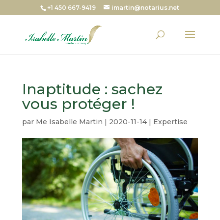
+1 450 667-9419
imartin@notarius.net
Inaptitude : sachez
vous protéger !
par
Me Isabelle Martin
|
2020-11-14
|
Expertise